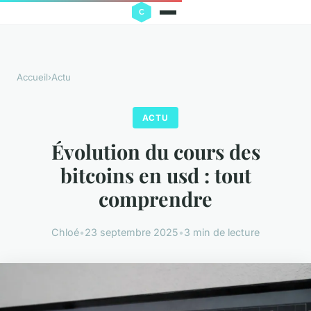
Accueil
›
Actu
ACTU
Évolution du cours des
bitcoins en usd : tout
comprendre
Chloé
•
23 septembre 2025
•
3 min de lecture